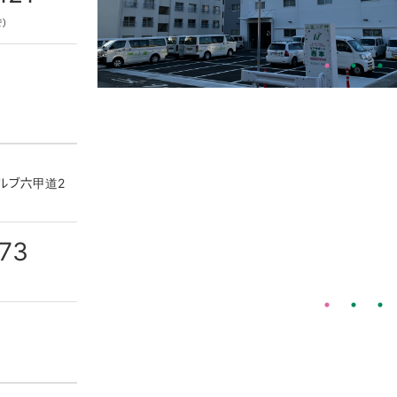
で）
ェルブ六甲道2
73
）