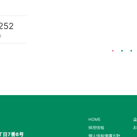
252
で）
HOME
企
採用情報
お
丁目7番8号
個人情報保護方針